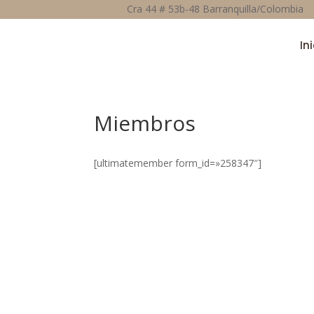
Cra 44 # 53b-48 Barranquilla/Colombia
In
Miembros
[ultimatemember form_id=»258347″]